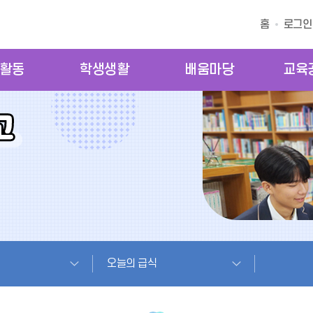
홈
로그인
활동
학생생활
배움마당
교육
오늘의 급식