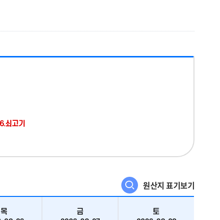
16.쇠고기
원산지 표기보기
목
금
토