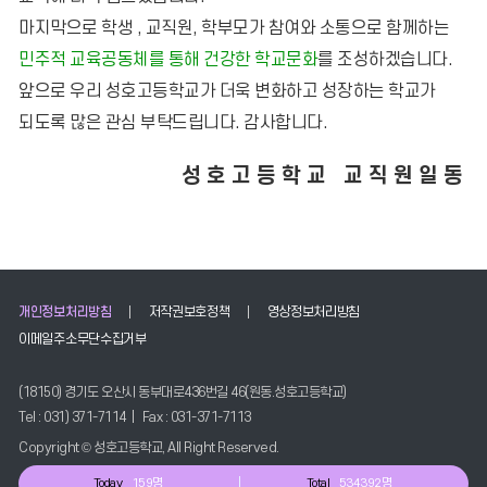
마지막으로 학생 , 교직원, 학부모가 참여와 소통으로 함께하는
민주적 교육공동체를 통해 건강한 학교문화
를 조성하겠습니다.
앞으로 우리 성호고등학교가 더욱 변화하고 성장하는 학교가
되도록 많은 관심 부탁드립니다. 감사합니다.
성호고등학교 교직원일동
개인정보처리방침
저작권보호정책
영상정보처리방침
이메일주소무단수집거부
(18150) 경기도 오산시 동부대로436번길 46(원동.성호고등학교)
Tel : 031) 371-7114 | Fax : 031-371-7113
Copyright © 성호고등학교, All Right Reserved.
Today
159명
Total
534392명