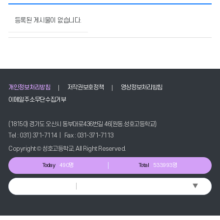
수
학
등록된 게시물이 없습니다.
의
게
시
물
번
호,
개인정보처리방침
저작권보호정책
영상정보처리방침
제
목,
이메일주소무단수집거부
작
성
(18150) 경기도 오산시 동부대로436번길 46(원동.성호고등학교)
자,
Tel : 031) 371-7114 | Fax : 031-371-7113
등
록
Copyright © 성호고등학교, All Right Reserved.
일,
Today
490명
Total
533993명
조
회
▼
Select Language
수
정
보
를