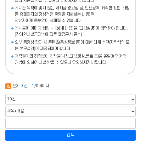
따라 처분
을 받을 수 있으니 유의하시기 바랍니다.
게시판 목적에 맞지 않는 게시글(광고성 글, 인신공격, 저속한 표현, 비방
등 홈페이지의 정상적인 운영을 저해하는 내용)
은
작성자에게 통보없이 삭제될 수 있습니다.
게시글에 이미지 삽입 시 [상세 내용]을 “그림설명”에 입력해야 합니다.
(장애인차별금지법에 따른 웹접근성 준수)
외부 동영상 탑재 시 콘텐츠(음성정보 등)에 대한 대체 수단(자막삽입 또
는 본문설명)이 제공되어야 합니다.
저작권자의 허락없이 제작물(사진,그림,영상,폰트 등)을 올릴경우 저작
권법에 의하여 처벌 받을 수 있으니 유의하시기 바랍니다.
전체
0
건
1
/0페이지
검색