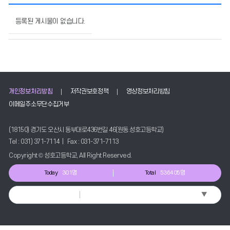
정
보
등록된 게시물이 없습니다.
공
개
자
료
실
의
개인정보처리방침
저작권보호정책
영상정보처리방침
게
시
이메일주소무단수집거부
물
번
(18150) 경기도 오산시 동부대로436번길 46(원동.성호고등학교)
호,
Tel : 031) 371-7114 | Fax : 031-371-7113
제
목,
Copyright © 성호고등학교, All Right Reserved.
작
Today
301명
Total
536405명
성
자,
▼
Select Language
등
록
일,
조