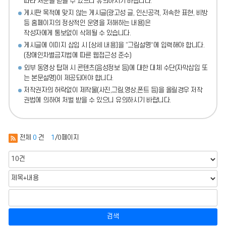
따라 처분
을 받을 수 있으니 유의하시기 바랍니다.
게시판 목적에 맞지 않는 게시글(광고성 글, 인신공격, 저속한 표현, 비방
등 홈페이지의 정상적인 운영을 저해하는 내용)
은
작성자에게 통보없이 삭제될 수 있습니다.
게시글에 이미지 삽입 시 [상세 내용]을 “그림설명”에 입력해야 합니다.
(장애인차별금지법에 따른 웹접근성 준수)
외부 동영상 탑재 시 콘텐츠(음성정보 등)에 대한 대체 수단(자막삽입 또
는 본문설명)이 제공되어야 합니다.
저작권자의 허락없이 제작물(사진,그림,영상,폰트 등)을 올릴경우 저작
권법에 의하여 처벌 받을 수 있으니 유의하시기 바랍니다.
전체
0
건
1
/0페이지
검색