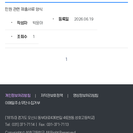
양
민원 관련 제출서류 양식
식
의
등록일
2026.06.19
작성자
박윤아
게
시
물
조회수
1
번
호,
제
목,
1
작
성
자,
등
록
일,
개인정보처리방침
저작권보호정책
영상정보처리방침
조
이메일주소무단수집거부
회
수
(18150) 경기도 오산시 동부대로436번길 46(원동.성호고등학교)
정
보
Tel : 031) 371-7114 | Fax : 031-371-7113
를
Copyright © 성호고등학교, All Right Reserved.