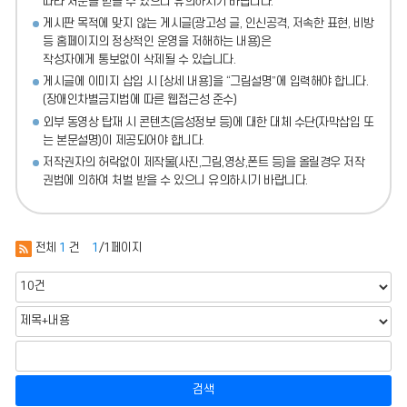
따라 처분
을 받을 수 있으니 유의하시기 바랍니다.
게시판 목적에 맞지 않는 게시글(광고성 글, 인신공격, 저속한 표현, 비방
등 홈페이지의 정상적인 운영을 저해하는 내용)
은
작성자에게 통보없이 삭제될 수 있습니다.
게시글에 이미지 삽입 시 [상세 내용]을 “그림설명”에 입력해야 합니다.
(장애인차별금지법에 따른 웹접근성 준수)
외부 동영상 탑재 시 콘텐츠(음성정보 등)에 대한 대체 수단(자막삽입 또
는 본문설명)이 제공되어야 합니다.
저작권자의 허락없이 제작물(사진,그림,영상,폰트 등)을 올릴경우 저작
권법에 의하여 처벌 받을 수 있으니 유의하시기 바랍니다.
전체
1
건
1
/1페이지
검색