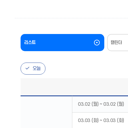
리스트
캘린더
오늘
년
간
03.02 (월)
~
03.02 (월)
일
정
에
대
03.03 (화)
~
03.03 (화)
하
여