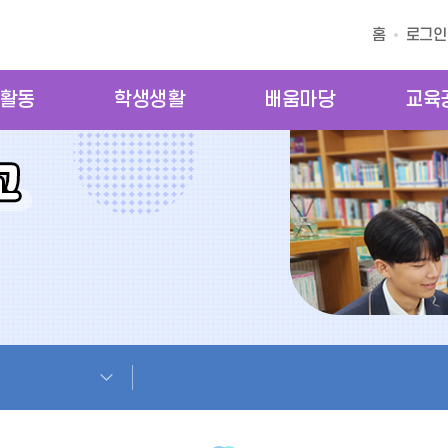
홈
로그인
활동
학생생활
배움마당
교육