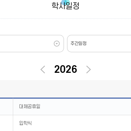
학사일정
주간일정
2026
이
다
전
음
대체공휴일
입학식