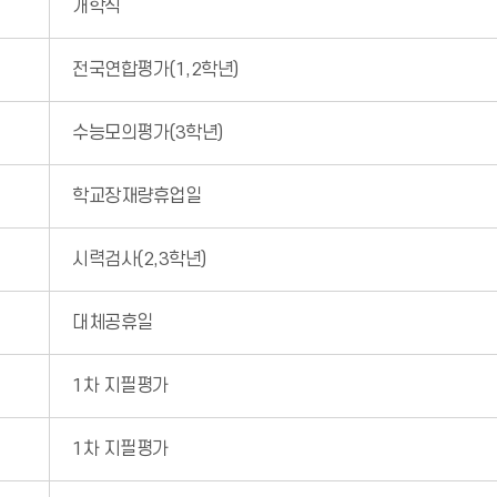
개학식
전국연합평가(1,2학년)
수능모의평가(3학년)
학교장재량휴업일
시력검사(2,3학년)
대체공휴일
1차 지필평가
1차 지필평가